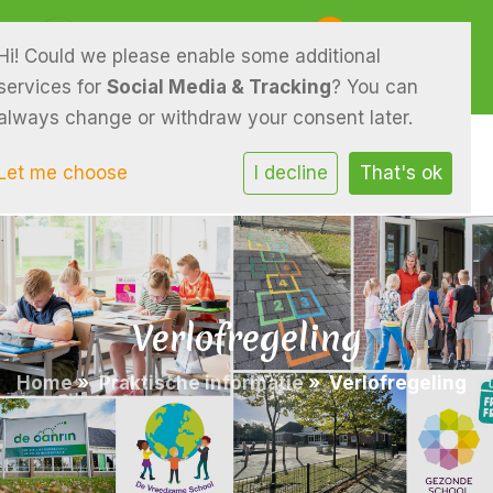
Piterpolle 29 9286 EM Twijzel
0511-541046
Hi! Could we please enable some additional
E-mailadres
services for
Social Media & Tracking
? You can
always change or withdraw your consent later.
Let me choose
I decline
That's ok
Verlofregeling
Home
»
Praktische informatie
»
Verlofregeling