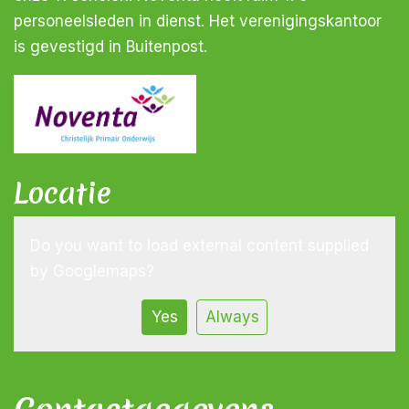
personeelsleden in dienst. Het verenigingskantoor
is gevestigd in Buitenpost.
Locatie
Do you want to load external content supplied
by
Googlemaps
?
Yes
Always