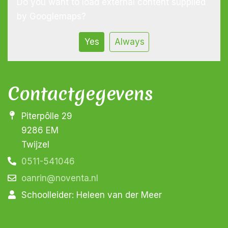
Do you want to load external content supplied
by
Googlemaps
?
Yes
Always
Contactgegevens
Piterpôlle 29
9286 EM
Twijzel
0511-541046
oanrin@noventa.nl
Schoolleider: Heleen van der Meer