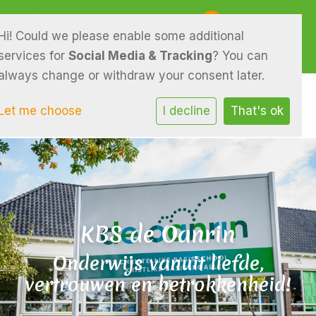
Piterpolle 29 9286 EM Twijzel
0511-541046
Hi! Could we please enable some additional
E-mailadres
services for
Social Media & Tracking
? You can
always change or withdraw your consent later.
Let me choose
I decline
That's ok
KBS de Oanrin
Onderwijs vanuit liefde,
vertrouwen en betrokkenheid!