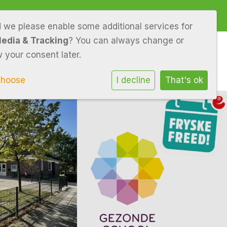
an der Meer - Dorenbos
d we please enable some additional services for
Media & Tracking
? You can always change or
 your consent later.
tie
Ouders
Leerlingen
Contact
choose
I decline
That's ok