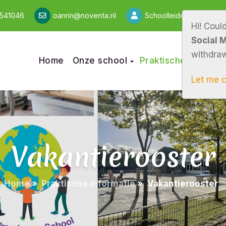
-541046
oanrin@noventa.nl
Schoolleider: Heleen v
Hi! Coul
Social 
withdraw
Home
Onze school
Praktische informa
Let me 
Vakantierooster
Home
»
Praktische informatie
»
Vakantierooster