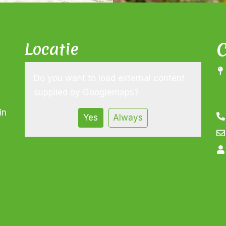
C
Locatie
Do you want to load external content
supplied by
Googlemaps
?
in
Yes
Always