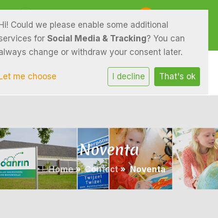
Piterpolle 29 9286 EM Twijzel
0511-541046
Hi! Could we please enable some additional
E-mailadres
services for
Social Media & Tracking
? You can
always change or withdraw your consent later.
Let me choose
I decline
That's ok
Noventa
Home
»
Contact
»
Noventa