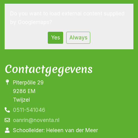
Do you want to load external content supplied
by
Googlemaps
?
Yes
Always
Contactgegevens
Piterpôlle 29
9286 EM
Twijzel
0511-541046
oanrin@noventa.nl
Schoolleider: Heleen van der Meer